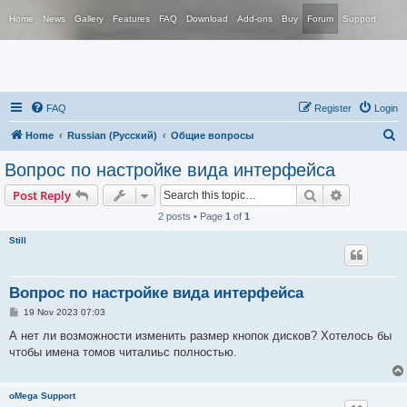
Home
News
Gallery
Features
FAQ
Download
Add-ons
Buy
Forum
Support
FAQ
Register
Login
S
Home
Russian (Русский)
Общие вопросы
e
Вопрос по настройке вида интерфейса
a
Search
Advanced s
Post Reply
r
2 posts • Page
1
of
1
c
Still
h
Вопрос по настройке вида интерфейса
P
19 Nov 2023 07:03
o
s
А нет ли возможности изменить размер кнопок дисков? Хотелось бы
t
чтобы имена томов читалиьс полностью.
oMega Support