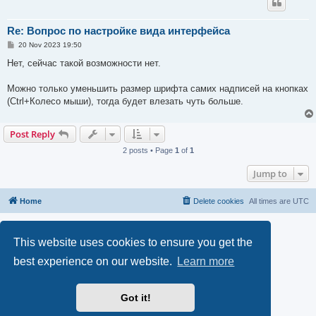
Re: Вопрос по настройке вида интерфейса
P
20 Nov 2023 19:50
o
s
Нет, сейчас такой возможности нет.
t
Можно только уменьшить размер шрифта самих надписей на кнопках
(Ctrl+Колесо мыши), тогда будет влезать чуть больше.
Post Reply
2 posts • Page
1
of
1
Jump to
Home
Delete cookies
All times are
UTC
Powered by
phpBB
® Forum Software © phpBB Limited
Privacy
|
Terms
This website uses cookies to ensure you get the
best experience on our website.
Learn more
Got it!