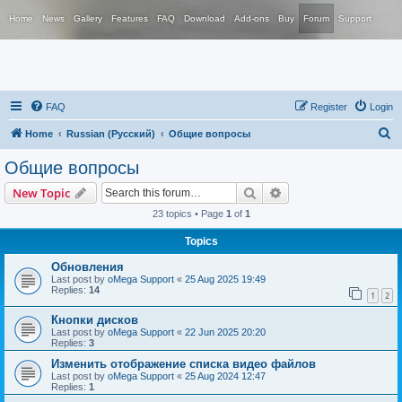
Home
News
Gallery
Features
FAQ
Download
Add-ons
Buy
Forum
Support
FAQ
Register
Login
S
Home
Russian (Русский)
Общие вопросы
e
Общие вопросы
a
Search
Advanced search
New Topic
r
23 topics • Page
1
of
1
c
Topics
h
Обновления
Last post by
oMega Support
«
25 Aug 2025 19:49
Replies:
14
1
2
Кнопки дисков
Last post by
oMega Support
«
22 Jun 2025 20:20
Replies:
3
Изменить отображение списка видео файлов
Last post by
oMega Support
«
25 Aug 2024 12:47
Replies:
1