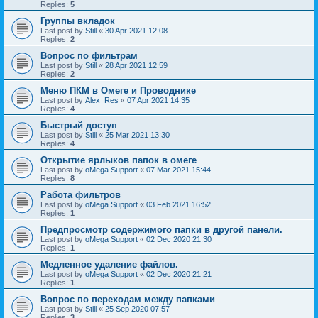
Replies:
5
Группы вкладок
Last post by
Still
«
30 Apr 2021 12:08
Replies:
2
Вопрос по фильтрам
Last post by
Still
«
28 Apr 2021 12:59
Replies:
2
Меню ПКМ в Омеге и Проводнике
Last post by
Alex_Res
«
07 Apr 2021 14:35
Replies:
4
Быстрый доступ
Last post by
Still
«
25 Mar 2021 13:30
Replies:
4
Открытие ярлыков папок в омеге
Last post by
oMega Support
«
07 Mar 2021 15:44
Replies:
8
Работа фильтров
Last post by
oMega Support
«
03 Feb 2021 16:52
Replies:
1
Предпросмотр содержимого папки в другой панели.
Last post by
oMega Support
«
02 Dec 2020 21:30
Replies:
1
Медленное удаление файлов.
Last post by
oMega Support
«
02 Dec 2020 21:21
Replies:
1
Вопрос по переходам между папками
Last post by
Still
«
25 Sep 2020 07:57
Replies:
3