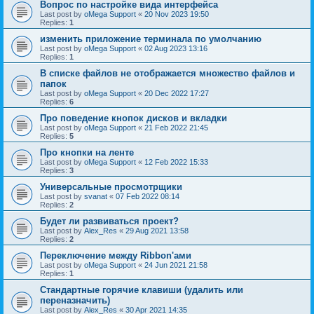
Вопрос по настройке вида интерфейса
Last post by
oMega Support
«
20 Nov 2023 19:50
Replies:
1
изменить приложение терминала по умолчанию
Last post by
oMega Support
«
02 Aug 2023 13:16
Replies:
1
В списке файлов не отображается множество файлов и
папок
Last post by
oMega Support
«
20 Dec 2022 17:27
Replies:
6
Про поведение кнопок дисков и вкладки
Last post by
oMega Support
«
21 Feb 2022 21:45
Replies:
5
Про кнопки на ленте
Last post by
oMega Support
«
12 Feb 2022 15:33
Replies:
3
Универсальные просмотрщики
Last post by
svanat
«
07 Feb 2022 08:14
Replies:
2
Будет ли развиваться проект?
Last post by
Alex_Res
«
29 Aug 2021 13:58
Replies:
2
Переключение между Ribbon'ами
Last post by
oMega Support
«
24 Jun 2021 21:58
Replies:
1
Стандартные горячие клавиши (удалить или
переназначить)
Last post by
Alex_Res
«
30 Apr 2021 14:35