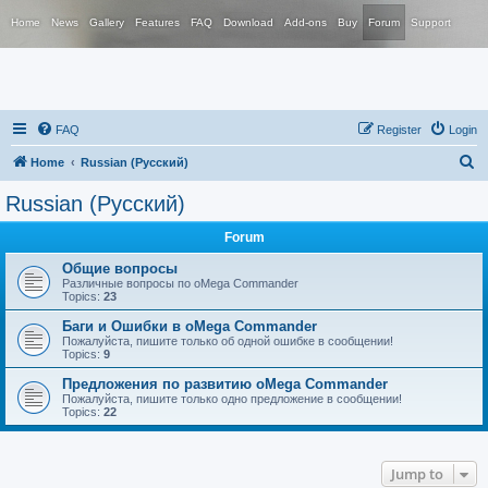
Home
News
Gallery
Features
FAQ
Download
Add-ons
Buy
Forum
Support
FAQ
Register
Login
S
Home
Russian (Русский)
e
Russian (Русский)
a
Forum
r
c
Общие вопросы
Различные вопросы по oMega Commander
h
Topics:
23
Баги и Ошибки в oMega Commander
Пожалуйста, пишите только об одной ошибке в сообщении!
Topics:
9
Предложения по развитию oMega Commander
Пожалуйста, пишите только одно предложение в сообщении!
Topics:
22
Jump to